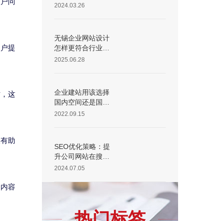
用户问
的定制
2024.03.26
无锡企业网站设计
用户提
怎样更符合行业特
点？
2025.06.28
企业建站用该选择
时，这
国内空间还是国外
空间
2022.09.15
仅有助
SEO优化策略：提
升公司网站在搜索
引擎中的排名
2024.07.05
、内容
热门标签